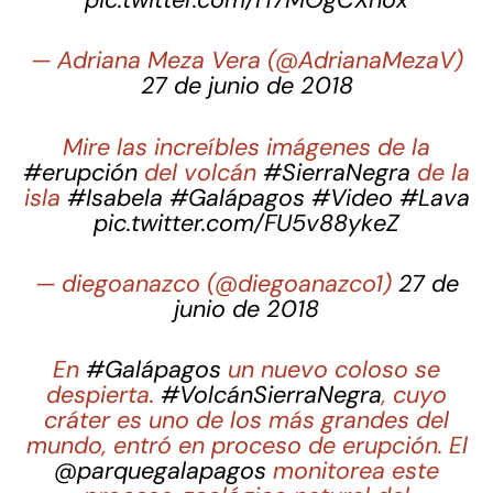
— Adriana Meza Vera (@AdrianaMezaV)
27 de junio de 2018
Mire las increíbles imágenes de la
#erupción
del volcán
#SierraNegra
de la
isla
#Isabela
#Galápagos
#Video
#Lava
pic.twitter.com/FU5v88ykeZ
— diegoanazco (@diegoanazco1)
27 de
junio de 2018
En
#Galápagos
un nuevo coloso se
despierta.
#VolcánSierraNegra
, cuyo
cráter es uno de los más grandes del
mundo, entró en proceso de erupción. El
@parquegalapagos
monitorea este