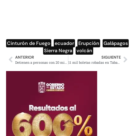
Cinturón de Fuego
,
ecuador
,
Erupción
,
Galápagos
,
Sierra Negra
,
volcán
ANTERIOR
SIGUIENTE
Detienen a personas con 20 millones de pesos, se dirigían al CEN del PRI
11 mil boletas robadas en Tabasco serán repuestas, informa el INE