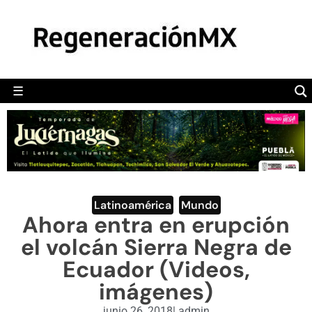
MÉXICO
POLÍTICA
MUNDO
☰
RegeneraciónMX
Sitio de noticias libre e independiente
CAMALEÓN
OPINIÓN
DEPORTES
ENGLISH SECTION
Latinoamérica
,
Mundo
Ahora entra en erupción
VIDEOS
el volcán Sierra Negra de
Ecuador (Videos,
imágenes)
junio 26, 2018
|
admin