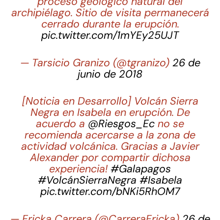
proceso geológico natural del
archipiélago. Sitio de visita permanecerá
cerrado durante la erupción.
pic.twitter.com/1mYEy25UJT
— Tarsicio Granizo (@tgranizo)
26 de
junio de 2018
[Noticia en Desarrollo] Volcán Sierra
Negra en Isabela en erupción. De
acuerdo a
@Riesgos_Ec
no se
recomienda acercarse a la zona de
actividad volcánica. Gracias a Javier
Alexander por compartir dichosa
experiencia!
#Galapagos
#VolcánSierraNegra
#Isabela
pic.twitter.com/bNKi5RhOM7
— Ericka Carrera (@CarreraEricka)
26 de