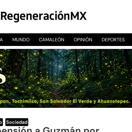
CA
MUNDO
CAMALEÓN
OPINIÓN
DEPORTES
RegeneraciónMX
Sitio de noticias libre e independiente
o
,
Sociedad
spensión a Guzmán por