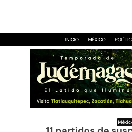
INICIO
MÉXICO
POLÍTI
Méxic
11 partidos de su