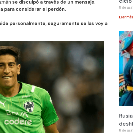
ciclo
uzmán
se disculpó a través de un mensaje,
8 de ma
a para considerar el perdón.
Leer más
 pide personalmente, seguramente se las voy a
Rusia
desfi
8 de ma