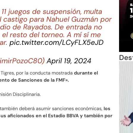
. 11 juegos de suspensión, multa
el castigo para Nahuel Guzmán por
tadio de Rayados. De entrada no
e el resto del torneo. A mí sí me
ar.
pic.twitter.com/LCyFLX5eJD
Des
dimirPozoC80)
April 19, 2024
 Tigres, por la conducta mostrada
durante el
ento de Sanciones de la FMF».
isión Disciplinaria.
L también deberá asumir sanciones económicas,
los
sus aficionados en el Estadio BBVA y también por