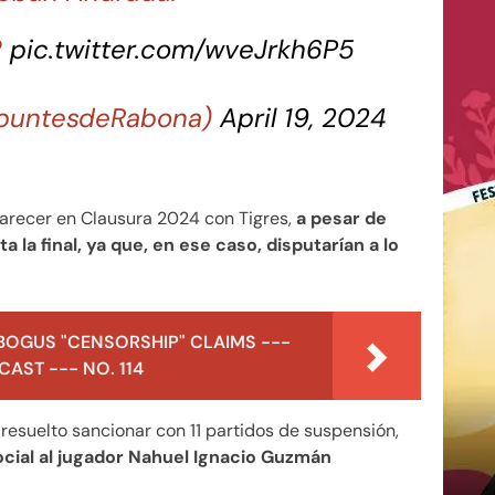
?
pic.twitter.com/wveJrkh6P5
ApuntesdeRabona)
April 19, 2024
arecer en Clausura 2024 con Tigres,
a pesar de
sta la final, ya que, en ese caso, disputarían a lo
BOGUS "CENSORSHIP" CLAIMS ---
AST --- NO. 114
resuelto sancionar con 11 partidos de suspensión,
cial al jugador Nahuel Ignacio Guzmán