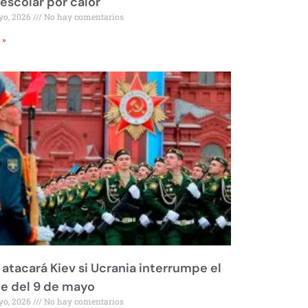
 escolar por calor
yo, 2026
No hay comentarios
 »
 atacará Kiev si Ucrania interrumpe el
le del 9 de mayo
yo, 2026
No hay comentarios