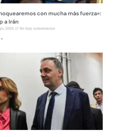
 noquearemos con mucha más fuerza»:
 a Irán
yo, 2026
No hay comentarios
 »