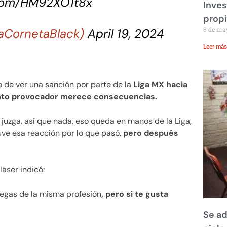
.com/HM92XO1t8x
Inves
prop
8 de ma
aCornetaBlack)
April 19, 2024
Leer más
 de ver una sanción por parte de la
Liga MX hacia
nto provocador merece consecuencias.
e juzga, así que nada, eso queda en manos de la Liga,
uve esa reacción por lo que pasó,
pero después
láser indicó:
egas de la misma profesión
, pero si te gusta
Se ad