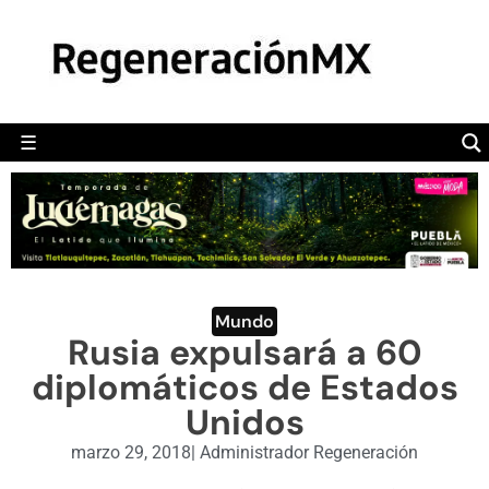
MÉXICO
POLÍTICA
MUNDO
☰
RegeneraciónMX
Sitio de noticias libre e independiente
CAMALEÓN
OPINIÓN
DEPORTES
ENGLISH SECTION
Mundo
Rusia expulsará a 60
VIDEOS
diplomáticos de Estados
Unidos
marzo 29, 2018
|
Administrador Regeneración