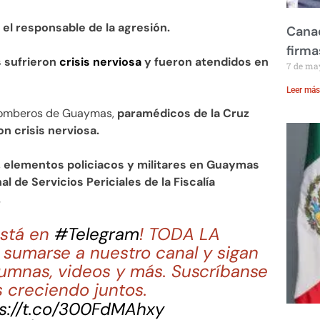
 el responsable de la agresión.
Canad
firma
s sufrieron
crisis nerviosa
y fueron atendidos en
7 de ma
Leer más
 Bomberos de Guaymas,
paramédicos de la Cruz
n crisis nerviosa.
,
elementos policiacos y militares en Guaymas
 de Servicios Periciales de la Fiscalía
.
stá en
#Telegram
! TODA LA
sumarse a nuestro canal y sigan
lumnas, videos y más. Suscríbanse
 creciendo juntos.
s://t.co/300FdMAhxy