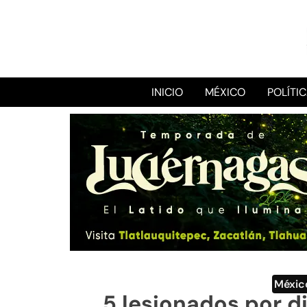
INICIO
MÉXICO
POLÍTI
Méxic
5 lesionados por d