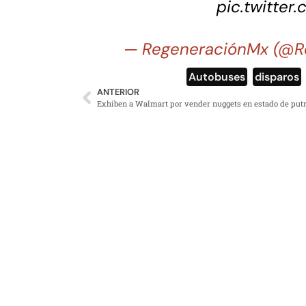
pic.twitter
— RegeneraciónMx (@R
Autobuses
,
disparos
ANTERIOR