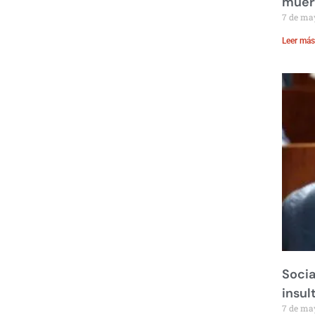
muer
7 de ma
Leer más
Socia
insul
7 de ma