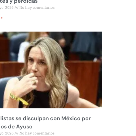
tes y pérdidas
yo, 2026
No hay comentarios
 »
listas se disculpan con México por
tos de Ayuso
yo, 2026
No hay comentarios