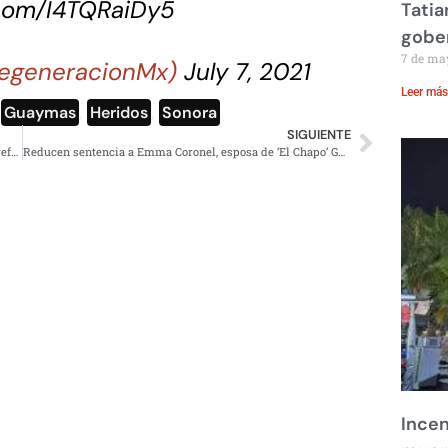
.com/I4TQRaiDy5
Tatia
gobe
7 de ma
egeneracionMx)
July 7, 2021
Leer más
,
Guaymas
,
Heridos
,
Sonora
SIGUIENTE
Exhiben a Walmart por vender nuggets en estado de putrefacción
Reducen sentencia a Emma Coronel, esposa de ‘El Chapo’ Guzmán
Incen