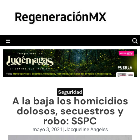
MÉXICO
POLÍTICA
MUNDO
☰
RegeneraciónMX
Sitio de noticias libre e independiente
CAMALEÓN
OPINIÓN
DEPORTES
ENGLISH SECTION
Seguridad
A la baja los homicidios
VIDEOS
dolosos, secuestros y
robo: SSPC
mayo 3, 2021
|
Jacqueline Angeles