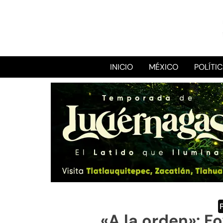
INICIO
MÉXICO
POLÍTI
«A la orden»: F