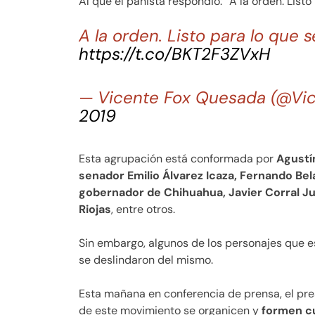
Al que el panista respondió: “A la orden. Listo 
A la orden. Listo para lo que s
https://t.co/BKT2F3ZVxH
— Vicente Fox Quesada (@Vi
2019
Esta agrupación está conformada por
Agustín
senador Emilio Álvarez Icaza, Fernando Be
gobernador de Chihuahua, Javier Corral Ju
Riojas
, entre otros.
Sin embargo, algunos de los personajes que e
se deslindaron del mismo.
Esta mañana en conferencia de prensa, el pre
de este movimiento se organicen y
formen cu