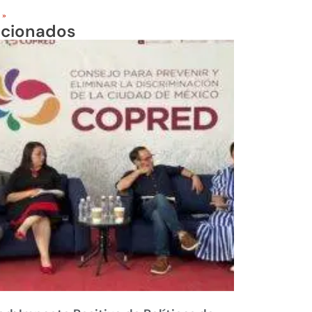
 »
acionados