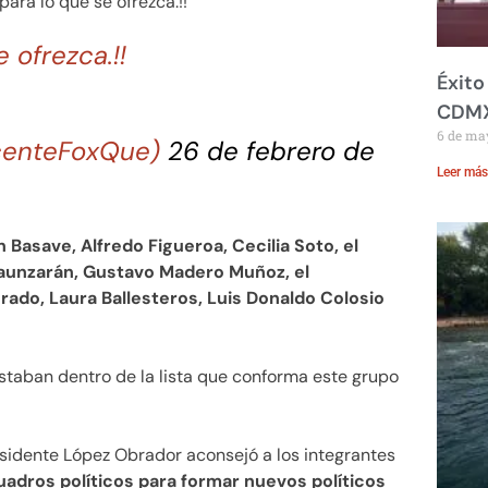
para lo que se ofrezca.!!”
e ofrezca.!!
Éxito
CDM
6 de ma
centeFoxQue)
26 de febrero de
Leer más
 Basave, Alfredo Figueroa, Cecilia Soto, el
launzarán, Gustavo Madero Muñoz, el
rado, Laura Ballesteros, Luis Donaldo Colosio
staban dentro de la lista que conforma este grupo
sidente López Obrador aconsejó a los integrantes
adros políticos para formar nuevos políticos