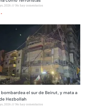
a como Terroristas
yo, 2026
No hay comentarios
 »
l bombardea el sur de Beirut, y mata a
 de Hezbollah
yo, 2026
No hay comentarios