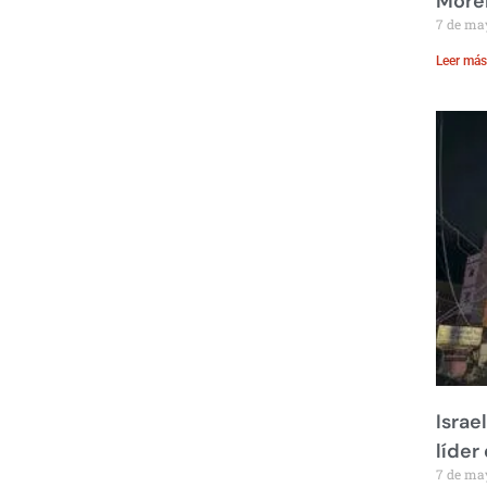
Moren
7 de ma
Leer más
Israe
líder
7 de ma