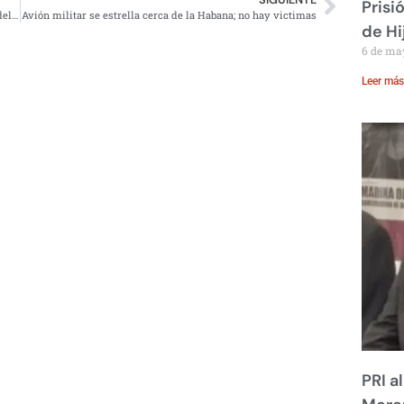
Prisi
INE podría organizar elección para elegir al nuevo líder del PRI
Avión militar se estrella cerca de la Habana; no hay victimas
de Hi
6 de ma
Leer más
PRI a