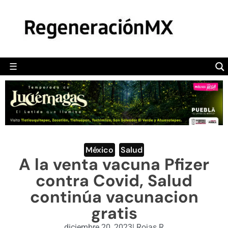
MÉXICO
POLÍTICA
MUNDO
☰
RegeneraciónMX
Sitio de noticias libre e independiente
CAMALEÓN
OPINIÓN
DEPORTES
ENGLISH SECTION
México
,
Salud
A la venta vacuna Pfizer
VIDEOS
contra Covid, Salud
continúa vacunacion
gratis
diciembre 20, 2023
|
Rojas R