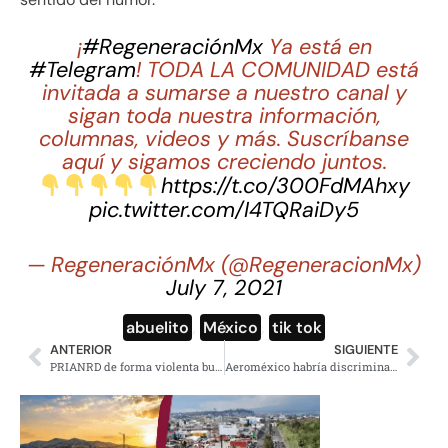
¡
#RegeneraciónMx
Ya está en
#Telegram
! TODA LA COMUNIDAD está
invitada a sumarse a nuestro canal y
sigan toda nuestra información,
columnas, videos y más. Suscríbanse
aquí y sigamos creciendo juntos.
https://t.co/300FdMAhxy
pic.twitter.com/I4TQRaiDy5
— RegeneraciónMx (@RegeneracionMx)
July 7, 2021
abuelito
,
México
,
tik tok
ANTERIOR
SIGUIENTE
PRIANRD de forma violenta busca reventar sesión en Congreso de la CDMX
Aeroméxico habría discriminado a un cineasta mexicano