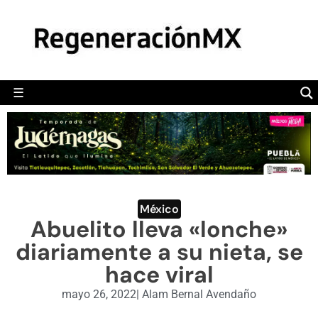
MÉXICO
POLÍTICA
MUNDO
☰
RegeneraciónMX
Sitio de noticias libre e independiente
CAMALEÓN
OPINIÓN
DEPORTES
ENGLISH SECTION
México
Abuelito lleva «lonche»
VIDEOS
diariamente a su nieta, se
hace viral
mayo 26, 2022
|
Alam Bernal Avendaño