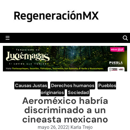
MÉXICO
POLÍTICA
MUNDO
☰
RegeneraciónMX
Sitio de noticias libre e independiente
CAMALEÓN
OPINIÓN
DEPORTES
ENGLISH SECTION
Causas Justas
,
Derechos humanos
,
Pueblos
originarios
,
Sociedad
VIDEOS
Aeroméxico habría
discriminado a un
cineasta mexicano
mayo 26, 2022
|
Karla Trejo