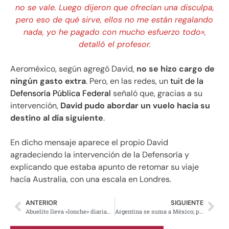
no se vale. Luego dijeron que ofrecían una disculpa,
pero eso de qué sirve, ellos no me están regalando
nada, yo he pagado con mucho esfuerzo todo»,
detalló el profesor.
Aeroméxico, según agregó David,
no se hizo cargo de
ningún gasto extra
. Pero, en las redes, un
tuit de la
Defensoría Pública Federal
señaló que, gracias a su
intervención,
David pudo abordar un vuelo hacia su
destino al día siguiente
.
En dicho mensaje aparece el propio David
agradeciendo la intervención de la Defensoría y
explicando que estaba apunto de retomar su viaje
hacía Australia, con una escala en Londres.
ANTERIOR
SIGUIENTE
Abuelito lleva «lonche» diariamente a su nieta, se hace viral
Argentina se suma a México; pide no excluir a ningún país de la Cumbre de las Américas