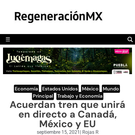
MÉXICO
POLÍTICA
MUNDO
☰
RegeneraciónMX
Sitio de noticias libre e independiente
CAMALEÓN
OPINIÓN
DEPORTES
ENGLISH SECTION
Economía
,
Estados Unidos
,
México
,
Mundo
,
Principal
,
Trabajo y Economía
VIDEOS
Acuerdan tren que unirá
en directo a Canadá,
México y EU
septiembre 15, 2021
|
Rojas R