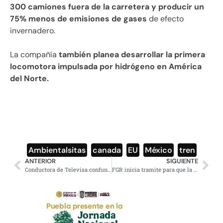
300 camiones fuera de la carretera y producir un
75% menos de emisiones de gases
de efecto
invernadero.
La compañía
también planea desarrollar la primera
locomotora impulsada por hidrógeno en América
del Norte.
Ambientalsitas
,
canada
,
EU
,
México
,
tren
ANTERIOR
SIGUIENTE
Conductora de Televisa confunde a Benito Juárez con Hidalgo; la tachan de ignorante y déspota
FGR inicia tramite para que la Interpol detenga a Gómez Mont y a su esposo