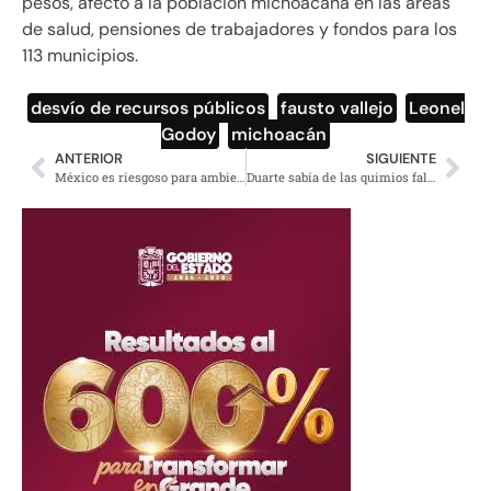
pesos, afectó a la población michoacana en las áreas
de salud, pensiones de trabajadores y fondos para los
113 municipios.
desvío de recursos públicos
,
fausto vallejo
,
Leonel
Godoy
,
michoacán
ANTERIOR
SIGUIENTE
México es riesgoso para ambientalistas que han sido golpeados, acosados y hasta asesinados
Duarte sabía de las quimios falsas y mantuvo contratos