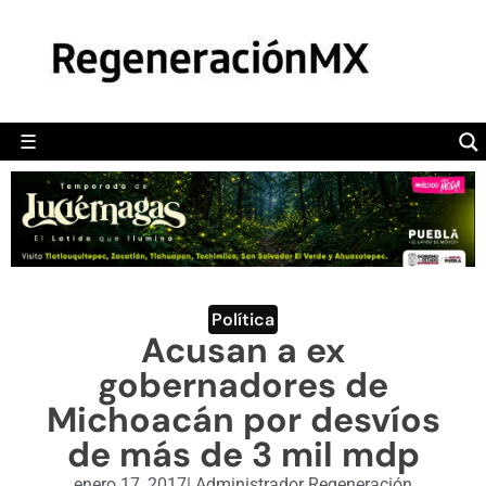
MÉXICO
POLÍTICA
MUNDO
☰
RegeneraciónMX
Sitio de noticias libre e independiente
CAMALEÓN
OPINIÓN
DEPORTES
ENGLISH SECTION
Política
Acusan a ex
VIDEOS
gobernadores de
Michoacán por desvíos
de más de 3 mil mdp
enero 17, 2017
|
Administrador Regeneración