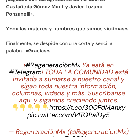
Castañeda Gómez Mont y Javier Lozano
Ponzanelli»
.
Y
«no las mujeres y hombres que somos víctimas».
Finalmente, se despide con una corta y sencilla
palabra:
«Gracias».
¡
#RegeneraciónMx
Ya está en
#Telegram
! TODA LA COMUNIDAD está
invitada a sumarse a nuestro canal y
sigan toda nuestra información,
columnas, videos y más. Suscríbanse
aquí y sigamos creciendo juntos.
https://t.co/300FdMAhxy
pic.twitter.com/I4TQRaiDy5
— RegeneraciónMx (@RegeneracionMx)