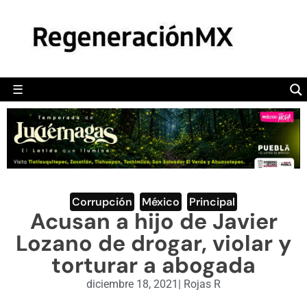
MÉXICO
POLÍTICA
MUNDO
☰
RegeneraciónMX
Sitio de noticias libre e independiente
CAMALEÓN
OPINIÓN
DEPORTES
ENGLISH SECTION
Corrupción
,
México
,
Principal
Acusan a hijo de Javier
VIDEOS
Lozano de drogar, violar y
torturar a abogada
diciembre 18, 2021
|
Rojas R