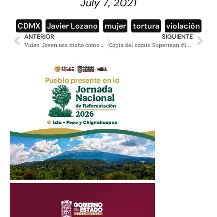
July 7, 2021
CDMX
,
Javier Lozano
,
mujer
,
tortura
,
violación
ANTERIOR
SIGUIENTE
Video: Joven usa moho como maquillaje y causa polémica en redes
Copia del cómic Superman #1 es subastada en millones de pesos