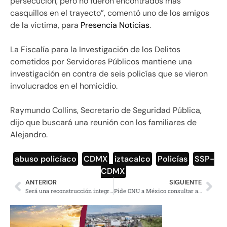
persecución, pero no fueron encontrados más
casquillos en el trayecto”, comentó uno de los amigos
de la víctima, para
Presencia Noticias
.
La Fiscalía para la Investigación de los Delitos
cometidos por Servidores Públicos mantiene una
investigación en contra de seis policías que se vieron
involucrados en el homicidio.
Raymundo Collins, Secretario de Seguridad Pública,
dijo que buscará una reunión con los familiares de
Alejandro.
abuso policíaco
,
CDMX
,
iztacalco
,
Policías
,
SSP-
CDMX
ANTERIOR
SIGUIENTE
Será una reconstrucción integral, veremos a los damnificados de manera eficiente: Cravioto
Pide ONU a México consultar a pueblos originarios sobre megaproyectos