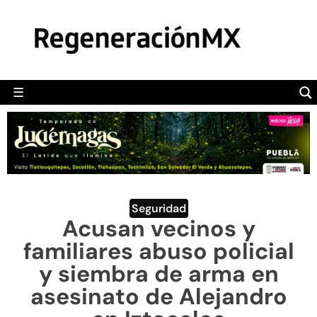
MÉXICO
POLÍTICA
MUNDO
☰
RegeneraciónMX
Sitio de noticias libre e independiente
CAMALEÓN
OPINIÓN
DEPORTES
ENGLISH SECTION
Seguridad
Acusan vecinos y
VIDEOS
familiares abuso policial
y siembra de arma en
asesinato de Alejandro