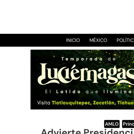
INICIO
MÉXICO
POLÍTI
AMLO
,
Prin
Advierte Presidenc