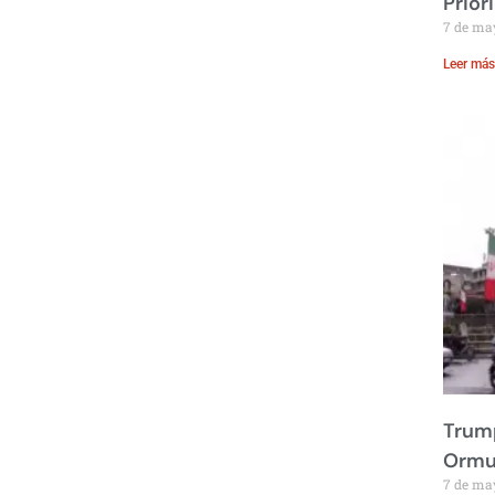
Prior
7 de ma
Leer más
Trump
Ormu
7 de ma