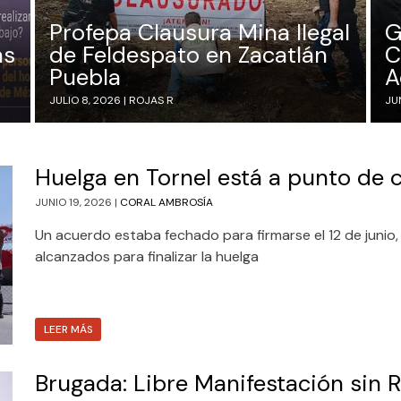
Profepa Clausura Mina Ilegal
G
as
de Feldespato en Zacatlán
C
Puebla
A
JULIO 8, 2026 |
ROJAS R
JUN
Huelga en Tornel está a punto de 
JUNIO 19, 2026 |
CORAL AMBROSÍA
Un acuerdo estaba fechado para firmarse el 12 de junio
alcanzados para finalizar la huelga
LEER MÁS
Brugada: Libre Manifestación sin 