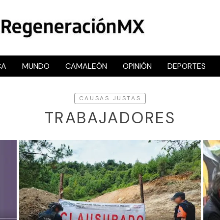
CA
MUNDO
CAMALEÓN
OPINIÓN
DEPORTES
RegeneraciónMX
Sitio de noticias libre e independiente
CAUSAS JUSTAS
TRABAJADORES