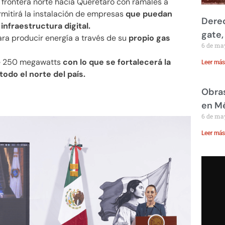
a frontera norte hacia Querétaro con ramales a
rmitirá la instalación de empresas
que puedan
Derec
infraestructura digital.
gate,
ra producir energía a través de su
propio gas
6 de ma
de 250 megawatts
con lo que se fortalecerá la
Leer más
odo el norte del país.
Obras
en M
6 de ma
Leer más