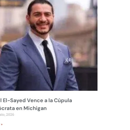
 El-Sayed Vence a la Cúpula
crata en Michigan
sto, 2026
 »