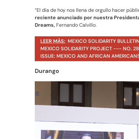
“El día de hoy nos llena de orgullo hacer púb
reciente anunciado por nuestra President
Dreams,
Fernando Calvillo.
LEER MÁS:
MEXICO SOLIDARITY BULLETI
MEXICO SOLIDARITY PROJECT --- NO. 283
ISSUE: MEXICO AND AFRICAN AMERICAN
Durango