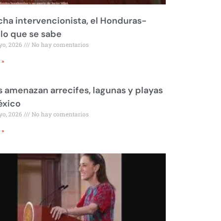
ha intervencionista, el Honduras-
 lo que se sabe
yo, 2026
No hay comentarios
 »
 amenazan arrecifes, lagunas y playas
éxico
yo, 2026
No hay comentarios
 »