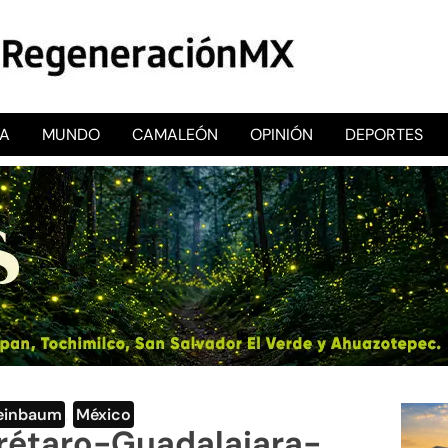
CA
MUNDO
CAMALEÓN
OPINIÓN
DEPORTES
RegeneraciónMX
Sitio de noticias libre e independiente
heinbaum
,
México
erétaro-Guadalajara-