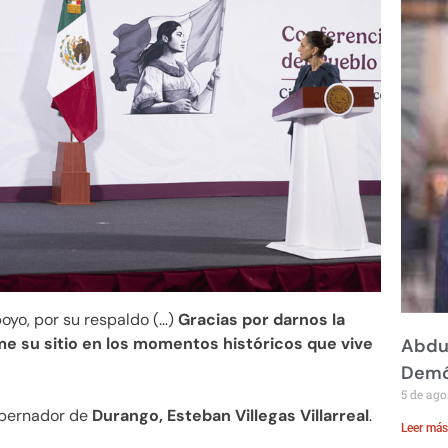
oyo, por su respaldo (…)
Gracias por darnos la
e su sitio en los momentos históricos que vive
Abdul
Demó
5 de ago
bernador de
Durango, Esteban Villegas Villarreal
.
Leer más