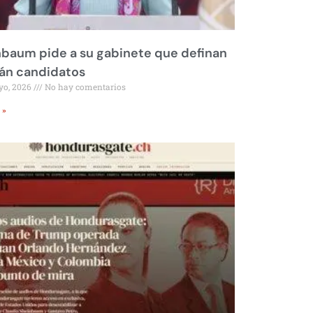
baum pide a su gabinete que definan
rán candidatos
yo, 2026
No hay comentarios
 »