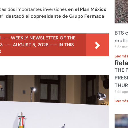
licas dos importantes inversiones
en el Plan México
a”, destacó el copresidente de Grupo Fermaca
BTS c
N --- WEEKLY NEWSLETTER OF THE
mult
 --- AUGUST 5, 2026 --- IN THIS
6 de ma
S
Leer más
Rel
THE 
PRES
THUR
6 de ago
Leer más