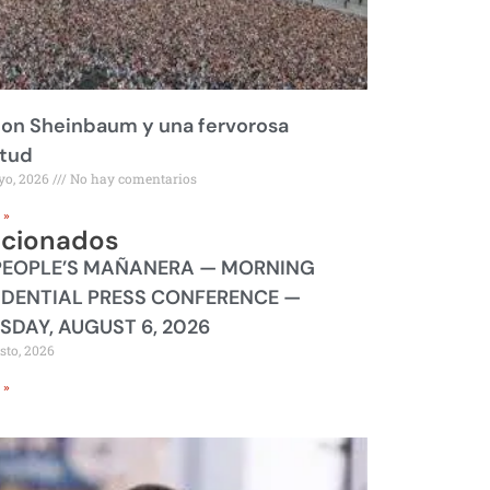
on Sheinbaum y una fervorosa
itud
yo, 2026
No hay comentarios
 »
acionados
PEOPLE’S MAÑANERA — MORNING
IDENTIAL PRESS CONFERENCE —
SDAY, AUGUST 6, 2026
sto, 2026
 »