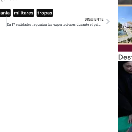
ania
,
militares
,
tropas
SIGUIENTE
En 17 entidades repuntan las exportaciones durante el primer trimestre de 2021
Des