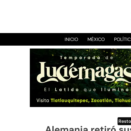
INICIO
MÉXICO
POLÍTI
Rest
Alemania retiró su