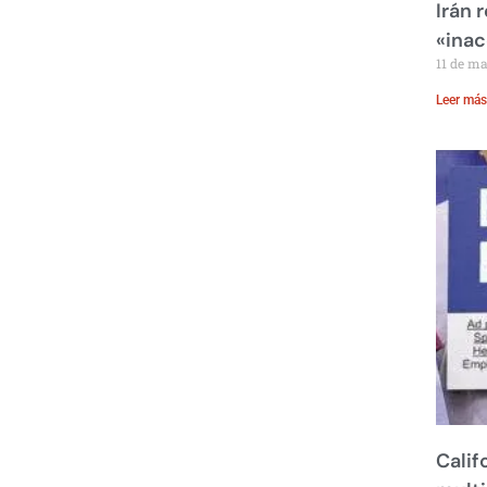
Irán 
«inac
11 de m
Leer más
Calif