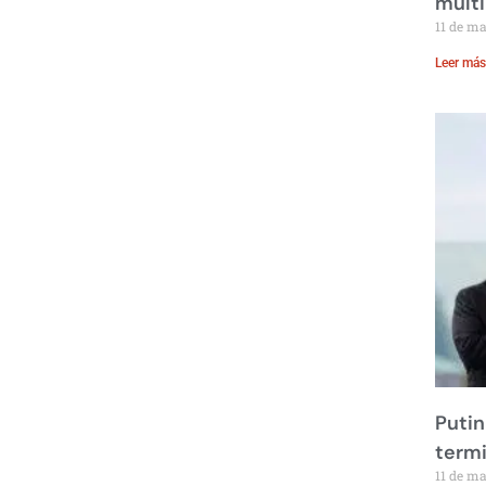
multi
11 de m
Leer más
Putin
term
11 de m