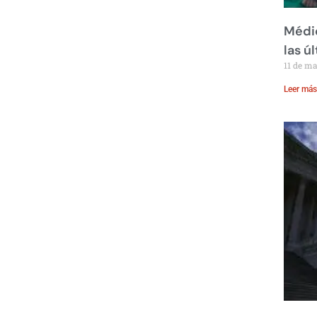
Médic
las ú
11 de m
Leer más