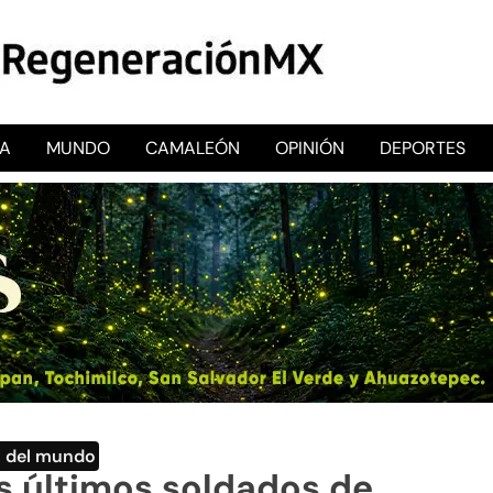
CA
MUNDO
CAMALEÓN
OPINIÓN
DEPORTES
RegeneraciónMX
Sitio de noticias libre e independiente
o del mundo
s últimos soldados de