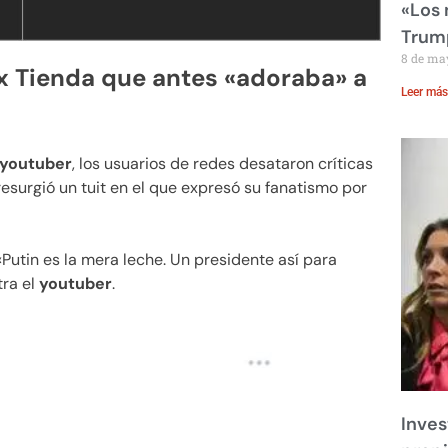
«Los
Trump
8 de ma
ex Tienda que antes «adoraba» a
Leer más
youtuber
, los usuarios de redes desataron críticas
esurgió un tuit en el que expresó su fanatismo por
Putin es la mera leche. Un presidente así para
tra el
youtuber
.
Inves