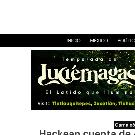
INICIO
MÉXICO
POLÍTI
Camale
Hackean cuenta de A