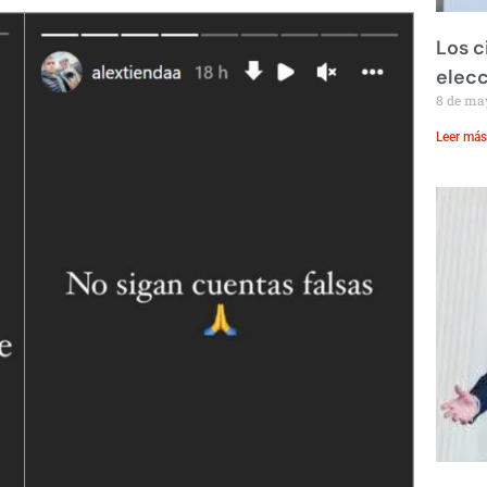
Los c
elecc
8 de ma
Leer más