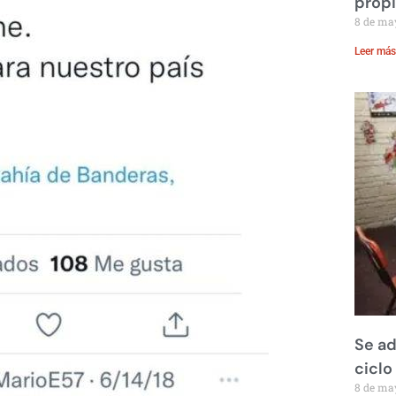
prop
8 de ma
Leer más
Se ad
ciclo
8 de ma