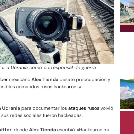
ir ir a Ucrania como corresponsal de guerra
uber
mexicano
Alex Tienda
desató preocupación y
 posibles comandos rusos
hackearon
su
n
Ucrania
para documentar los
ataques rusos
volvió
 sus redes sociales fueron hackeadas.
itter
, donde
Alex Tienda
escribió: «Hackearon mi