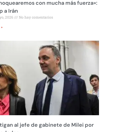
 noquearemos con mucha más fuerza»:
 a Irán
yo, 2026
No hay comentarios
 »
tigan al jefe de gabinete de Milei por