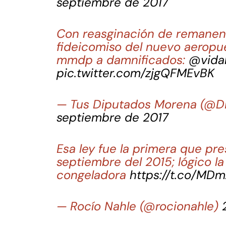
septiembre de 2017
Con reasginación de remane
fideicomiso del nuevo aeropu
mmdp a damnificados:
@vidal
pic.twitter.com/zjgQFMEvBK
— Tus Diputados Morena (@
septiembre de 2017
Esa ley fue la primera que pr
septiembre del 2015; lógico la
congeladora
https://t.co/MD
— Rocío Nahle (@rocionahle)