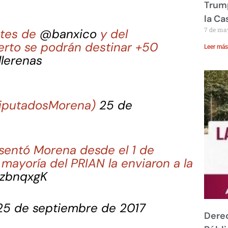
Trump
la Ca
7 de ma
ntes de
@banxico
y del
erto se podrán destinar +50
Leer más
lerenas
DiputadosMorena)
25 de
esentó Morena desde el 1 de
 mayoría del PRIAN la enviaron a la
mzbnqxgK
25 de septiembre de 2017
Derec