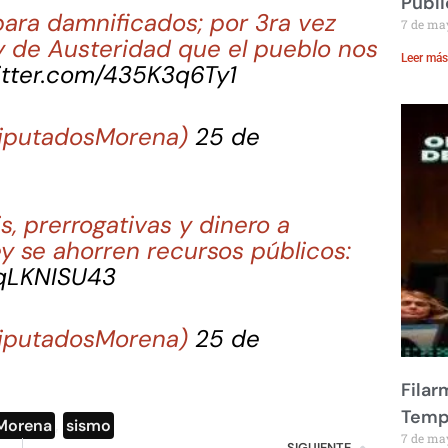
Públi
ara damnificados; por 3ra vez
7 de ma
 de Austeridad que el pueblo nos
Leer más
itter.com/435K3q6Ty1
DiputadosMorena)
25 de
s, prerrogativas y dinero a
y se ahorren recursos públicos:
lqLKNISU43
DiputadosMorena)
25 de
Filar
Temp
Morena
,
sismo
7 de ma
SIGUIENTE