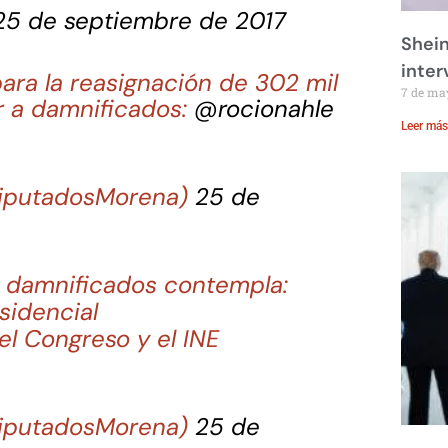
25 de septiembre de 2017
Shei
inte
para la reasignación de 302 mil
7 de ma
r a damnificados:
@rocionahle
Leer más
DiputadosMorena)
25 de
r damnificados contempla:
sidencial
l Congreso y el INE
DiputadosMorena)
25 de