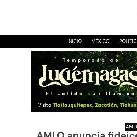
INICIO
MÉXICO
POLÍTI
AML
AMLO anuncia fideic