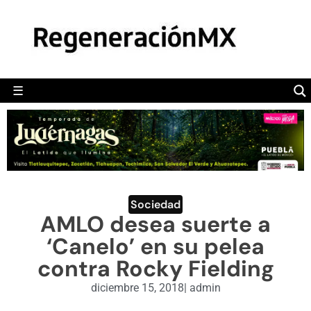
MÉXICO
POLÍTICA
MUNDO
☰
RegeneraciónMX
Sitio de noticias libre e independiente
CAMALEÓN
OPINIÓN
DEPORTES
ENGLISH SECTION
Sociedad
AMLO desea suerte a
VIDEOS
‘Canelo’ en su pelea
contra Rocky Fielding
diciembre 15, 2018
|
admin