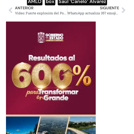
AMLO
,
box
,
Saúl ‘Canelo’ Álvarez
ANTERIOR
SIGUIENTE
Video: Fuerte explosión del Popocatépetl; semáforo aún en Amarillo 2
WhatsApp actualiza 357 emojis en teléfono celular Android