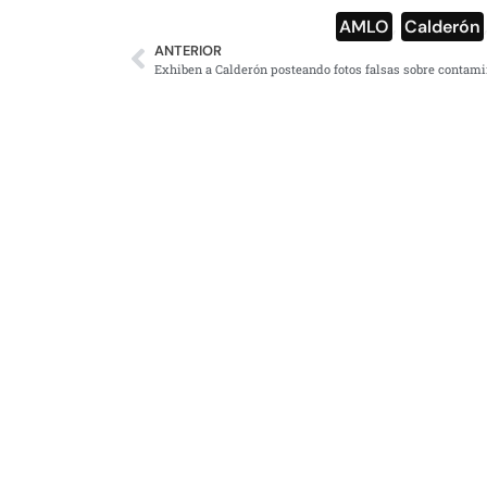
AMLO
,
Calderón
ANTERIOR