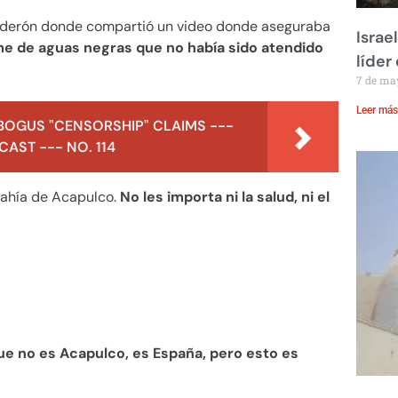
alderón donde compartió un video donde aseguraba
Israe
me de aguas negras que no había sido atendido
líder
7 de ma
Leer más
BOGUS "CENSORSHIP" CLAIMS ---
AST --- NO. 114
Bahía de Acapulco.
No les importa ni la salud, ni el
ue no es Acapulco, es España, pero esto es