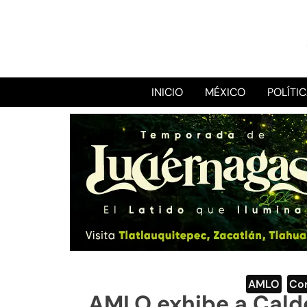
INICIO
MÉXICO
POLÍTI
AMLO
,
Co
AMLO exhibe a Cald