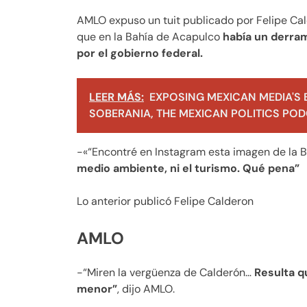
AMLO expuso un tuit publicado por Felipe C
que en la Bahía de Acapulco
había un derra
por el gobierno federal.
LEER MÁS:
EXPOSING MEXICAN MEDIA'S 
SOBERANIA, THE MEXICAN POLITICS PODC
-«“Encontré en Instagram esta imagen de la 
medio ambiente, ni el turismo. Qué pena”
Lo anterior publicó Felipe Calderon
AMLO
-“Miren la vergüenza de Calderón…
Resulta q
menor”
, dijo AMLO.