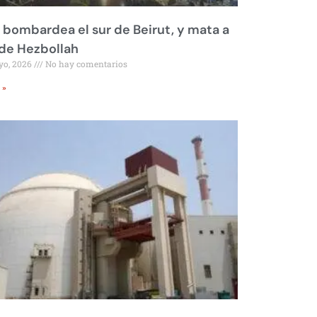
l bombardea el sur de Beirut, y mata a
 de Hezbollah
yo, 2026
No hay comentarios
 »