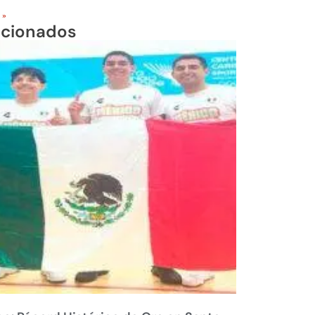
 »
acionados