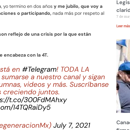
Legis
, yo termino en dos años
y me jubilo, que voy a
clari
aciones o participando,
nada más por respeto al
7 de ma
Leer más
on reflejo de una crisis por la que están
e encabeza con la 4T.
stá en
#Telegram
! TODA LA
sumarse a nuestro canal y sigan
lumnas, videos y más. Suscríbanse
 creciendo juntos.
s://t.co/300FdMAhxy
.com/I4TQRaiDy5
Canad
egeneracionMx)
July 7, 2021