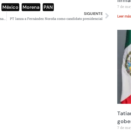
firma
,
México
,
Morena
,
PAN
7 de ma
SIGUIENTE
Leer más
Exhiben a Calderón posteando fotos falsas sobre contaminación
PT lanza a Fernández Noroña como candidato presidencial
Tatia
gobe
7 de ma