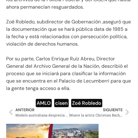
ahora permanecían resguardados.
Zoé Robledo, subdirector de Gobernación ,aseguró que
la documentación que se hará pública data de 1985 a
la fecha y está relacionados con persecución política,
violación de derechos humanos.
Por su parte, Carlos Enrique Ruiz Abreu, Director
General del Archivo General de la Nación, describió el
proceso que se iniciará para clasificar la información
que se encuentra en el Palacio de Lecumberri para que
la gente tenga acceso a ella.
AMLO
,
cisen
,
Zoé Robledo
ANTERIOR
SIGUIENTE
Modelo australiana desprecia a Cuarón, pues no le creyó que era director
Muere la actriz Christian Bach, famosos expresan condolencia a Humberto Zurita