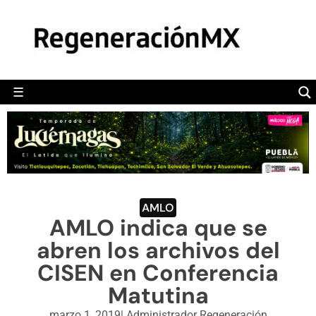
MÉXICO
POLÍTICA
MUNDO
☰
RegeneraciónMX
Sitio de noticias libre e independiente
CAMALEÓN
OPINIÓN
DEPORTES
ENGLISH SECTION
AMLO
AMLO indica que se
VIDEOS
abren los archivos del
CISEN en Conferencia
Matutina
marzo 1, 2019
|
Administrador Regeneración