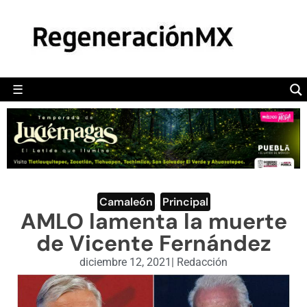
MÉXICO
POLÍTICA
MUNDO
☰
RegeneraciónMX
Sitio de noticias libre e independiente
CAMALEÓN
OPINIÓN
DEPORTES
ENGLISH SECTION
Camaleón
,
Principal
AMLO lamenta la muerte
VIDEOS
de Vicente Fernández
diciembre 12, 2021
|
Redacción