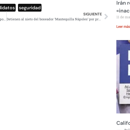
Irán 
idatos
,
seguridad
«inac
SIGUIENTE
11 de m
Confiscan gorra del pitcher mexicano Giovanny Gallegos por sustancia sospechosa
Detienen al nieto del boxeador ‘Mantequilla Nápoles’ por presunto feminicidio
Leer más
Calif