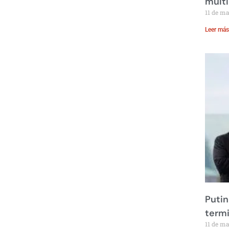
multi
11 de m
Leer más
Putin
term
11 de m