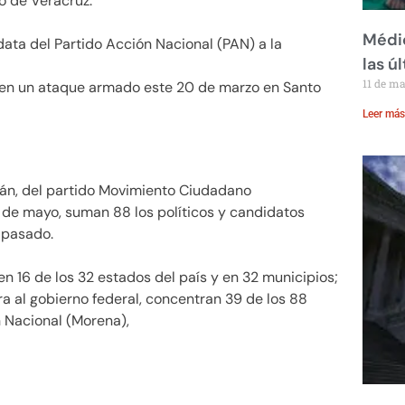
io de Veracruz.
Médic
ata del Partido Acción Nacional (PAN) a la
las ú
11 de m
 en un ataque armado este 20 de marzo en Santo
Leer más
gán, del partido Movimiento Ciudadano
5 de mayo, suman 88 los políticos y candidatos
 pasado.
n 16 de los 32 estados del país y en 32 municipios;
ra al gobierno federal, concentran 39 de los 88
 Nacional (Morena),