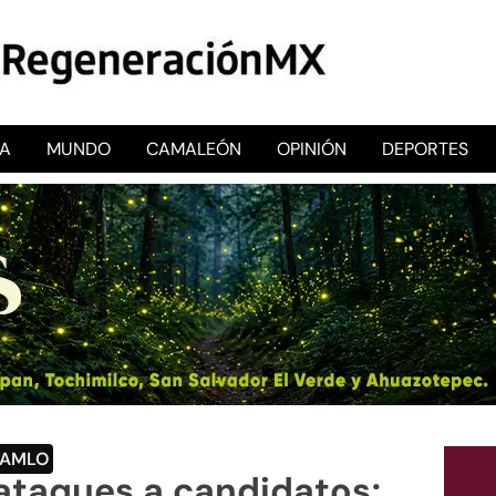
CA
MUNDO
CAMALEÓN
OPINIÓN
DEPORTES
RegeneraciónMX
Sitio de noticias libre e independiente
AMLO
ataques a candidatos;