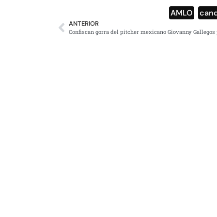
AMLO
,
cand
ANTERIOR