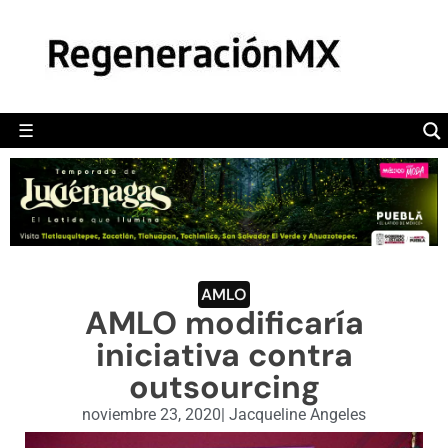
MÉXICO
POLÍTICA
MUNDO
☰
RegeneraciónMX
Sitio de noticias libre e independiente
CAMALEÓN
OPINIÓN
DEPORTES
ENGLISH SECTION
AMLO
AMLO modificaría
VIDEOS
iniciativa contra
outsourcing
noviembre 23, 2020
|
Jacqueline Angeles