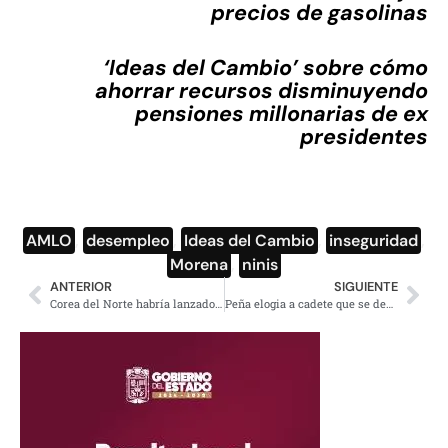
precios de gasolinas
‘Ideas del Cambio’ sobre cómo
ahorrar recursos disminuyendo
pensiones millonarias de ex
presidentes
AMLO
,
desempleo
,
Ideas del Cambio
,
inseguridad
,
Morena
,
ninis
ANTERIOR
SIGUIENTE
Corea del Norte habría lanzado misil en dirección al mar de Japón
Peña elogia a cadete que se desmayó por ‘no meter las manos’