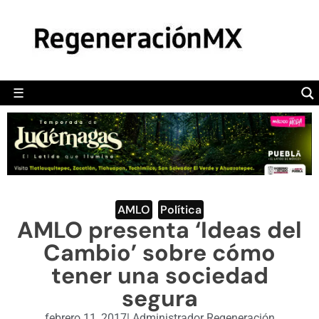
MÉXICO
POLÍTICA
MUNDO
☰
RegeneraciónMX
Sitio de noticias libre e independiente
CAMALEÓN
OPINIÓN
DEPORTES
ENGLISH SECTION
AMLO
,
Política
AMLO presenta ‘Ideas del
VIDEOS
Cambio’ sobre cómo
tener una sociedad
segura
febrero 11, 2017
|
Administrador Regeneración