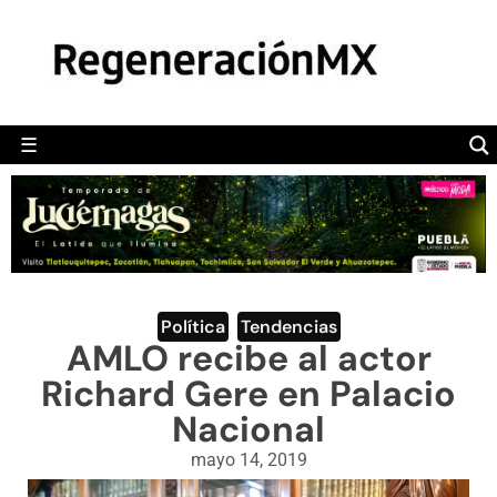
MÉXICO
POLÍTICA
MUNDO
☰
RegeneraciónMX
Sitio de noticias libre e independiente
CAMALEÓN
OPINIÓN
DEPORTES
ENGLISH SECTION
Política
,
Tendencias
AMLO recibe al actor
VIDEOS
Richard Gere en Palacio
Nacional
mayo 14, 2019