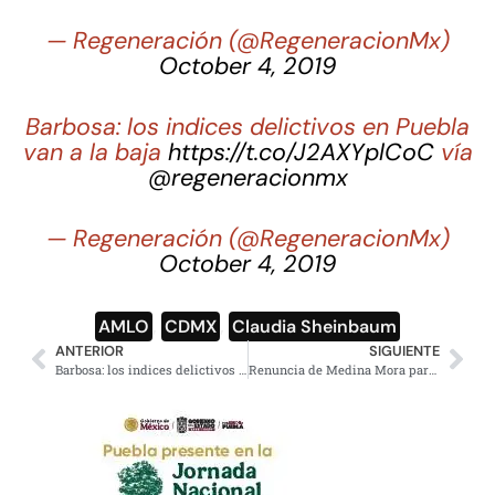
— Regeneración (@RegeneracionMx)
October 4, 2019
Barbosa: los indices delictivos en Puebla
van a la baja
https://t.co/J2AXYplCoC
vía
@regeneracionmx
— Regeneración (@RegeneracionMx)
October 4, 2019
AMLO
,
CDMX
,
Claudia Sheinbaum
ANTERIOR
SIGUIENTE
Barbosa: los indices delictivos en Puebla van a la baja
Renuncia de Medina Mora para atender denuncias en su contra: AMLO