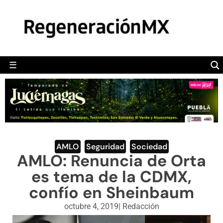
MÉXICO
POLÍTICA
MUNDO
☰
RegeneraciónMX
Sitio de noticias libre e independiente
CAMALEÓN
OPINIÓN
DEPORTES
ENGLISH SECTION
AMLO
,
Seguridad
,
Sociedad
AMLO: Renuncia de Orta
VIDEOS
es tema de la CDMX,
confío en Sheinbaum
octubre 4, 2019
|
Redacción