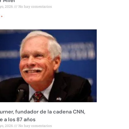
r Milei
yo, 2026
No hay comentarios
 »
urner, fundador de la cadena CNN,
 a los 87 años
yo, 2026
No hay comentarios