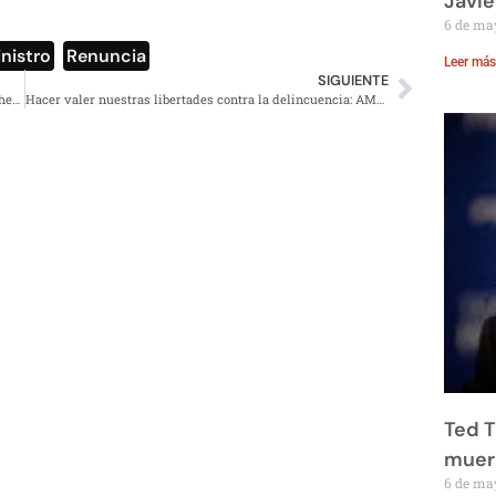
Javie
6 de ma
nistro
,
Renuncia
Leer más
SIGUIENTE
AMLO: Renuncia de Orta es tema de la CDMX, confío en Sheinbaum
Hacer valer nuestras libertades contra la delincuencia: AMLO
Ted T
muere
6 de ma