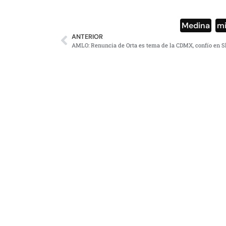
Medina
,
mi
ANTERIOR