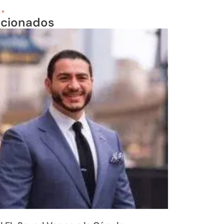
 »
acionados