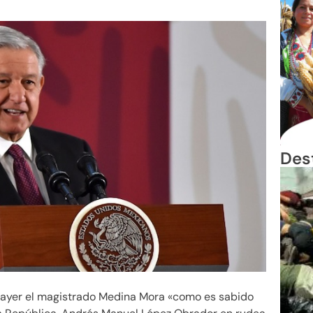
Des
de ayer el magistrado Medina Mora «como es sabido