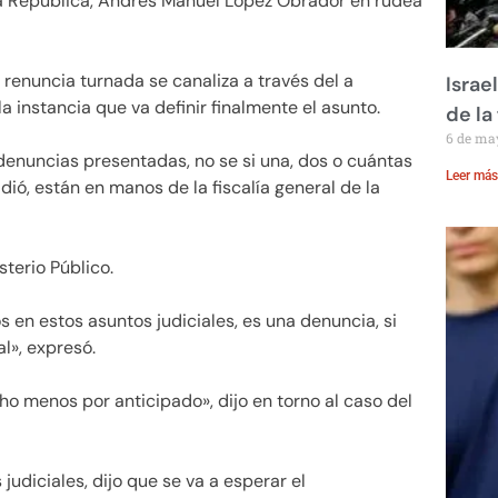
la República, Andrés Manuel López Obrador en rudea
 renuncia turnada se canaliza a través del a
Israe
 instancia que va definir finalmente el asunto.
de la 
6 de ma
denuncias presentadas, no se si una, dos o cuántas
Leer más
dió, están en manos de la fiscalía general de la
terio Público.
en estos asuntos judiciales, es una denuncia, si
al», expresó.
 menos por anticipado», dijo en torno al caso del
judiciales, dijo que se va a esperar el