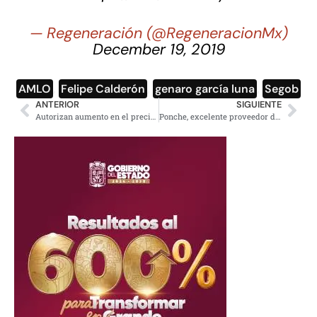
— Regeneración (@RegeneracionMx)
December 19, 2019
AMLO
,
Felipe Calderón
,
genaro garcía luna
,
Segob
ANTERIOR
SIGUIENTE
Autorizan aumento en el precio del transporte en Edomex
Ponche, excelente proveedor de vitamina C en temporada invernal