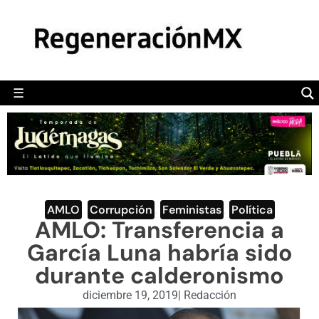
MÉXICO
POLÍTICA
MUNDO
☰
RegeneraciónMX
Sitio de noticias libre e independiente
CAMALEÓN
OPINIÓN
DEPORTES
ENGLISH SECTION
AMLO
,
Corrupción
,
Feministas
,
Política
AMLO: Transferencia a
VIDEOS
García Luna habría sido
durante calderonismo
diciembre 19, 2019
|
Redacción