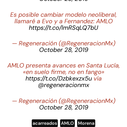
Es posible cambiar modelo neoliberal,
llamaré a Evo y a Fernandez: AMLO
https://t.co/lmRSqLQ7bU
— Regeneración (@RegeneracionMx)
October 28, 2019
AMLO presenta avances en Santa Lucía,
«en suelo firme, no en fango»
https://t.co/Dzbkexzx5u
vía
@regeneracionmx
— Regeneración (@RegeneracionMx)
October 28, 2019
acarreados
,
AMLO
,
Morena