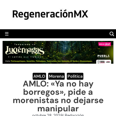
MÉXICO
POLÍTICA
MUNDO
☰
RegeneraciónMX
Sitio de noticias libre e independiente
CAMALEÓN
OPINIÓN
DEPORTES
ENGLISH SECTION
AMLO
,
Morena
,
Política
AMLO: «Ya no hay
VIDEOS
borregos», pide a
morenistas no dejarse
manipular
octubre 28, 2019
|
Redacción