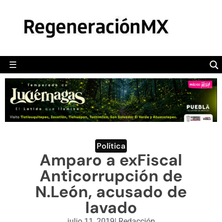
MÉXICO
POLÍTICA
MUNDO
☰
RegeneraciónMX
Sitio de noticias libre e independiente
CAMALEÓN
OPINIÓN
DEPORTES
ENGLISH SECTION
Política
Amparo a exFiscal
VIDEOS
Anticorrupción de
N.León, acusado de
lavado
julio 11, 2019
|
Redacción