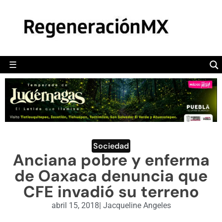
MÉXICO
POLÍTICA
MUNDO
☰
RegeneraciónMX
Sitio de noticias libre e independiente
CAMALEÓN
OPINIÓN
DEPORTES
ENGLISH SECTION
Sociedad
Anciana pobre y enferma
VIDEOS
de Oaxaca denuncia que
CFE invadió su terreno
abril 15, 2018
|
Jacqueline Angeles