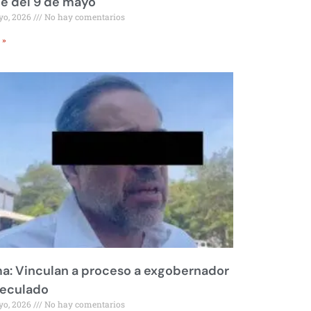
le del 9 de mayo
yo, 2026
No hay comentarios
 »
a: Vinculan a proceso a exgobernador
peculado
yo, 2026
No hay comentarios