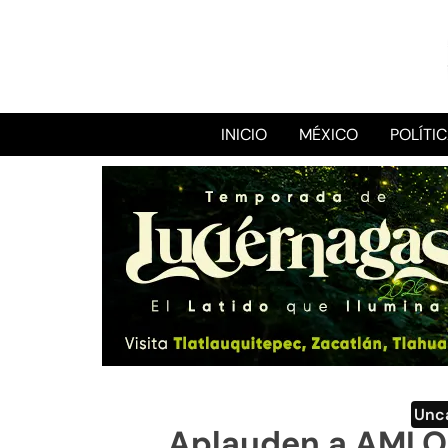
INICIO
MÉXICO
POLÍTI
Unc
Aplauden a AMLO 