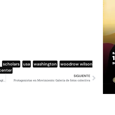
,
scholars
,
usa
,
washington
,
woodrow wilson
center
SIGUIENTE
Discurso de AMLO en el Woodrow Wilson Center, Washington D.C.
Protagonistas en Movimiento: Galería de fotos colectiva