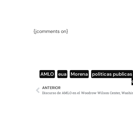
{jcomments on}
AMLO
,
eua
,
Morena
,
politicas publicas
ANTERIOR