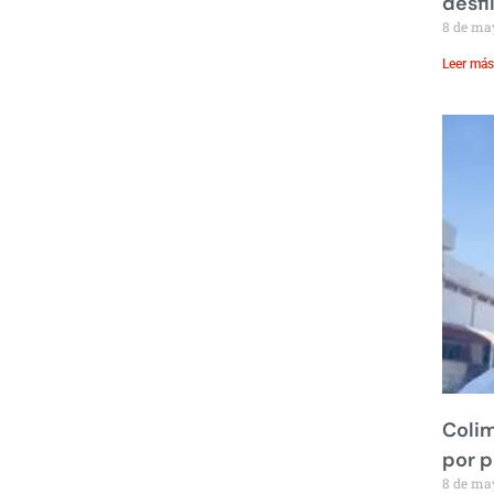
desfi
8 de ma
Leer más
Colim
por 
8 de ma