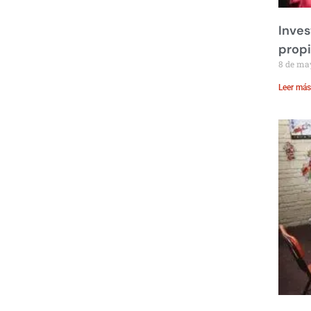
Inves
prop
8 de ma
Leer más