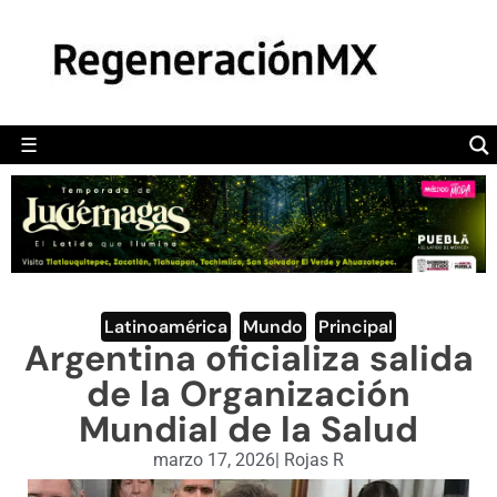
MÉXICO
POLÍTICA
MUNDO
☰
RegeneraciónMX
Sitio de noticias libre e independiente
CAMALEÓN
OPINIÓN
DEPORTES
ENGLISH SECTION
Latinoamérica
,
Mundo
,
Principal
Argentina oficializa salida
VIDEOS
de la Organización
Mundial de la Salud
marzo 17, 2026
|
Rojas R