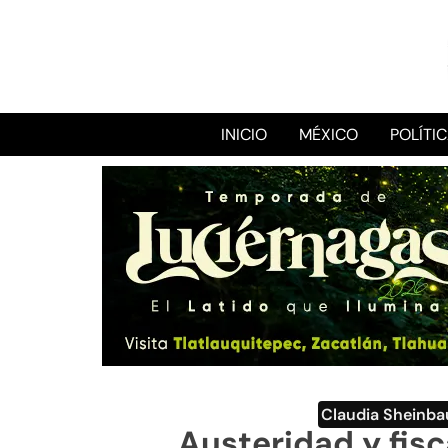
INICIO
MÉXICO
POLÍTI
Claudia Sheinb
Austeridad y fisc