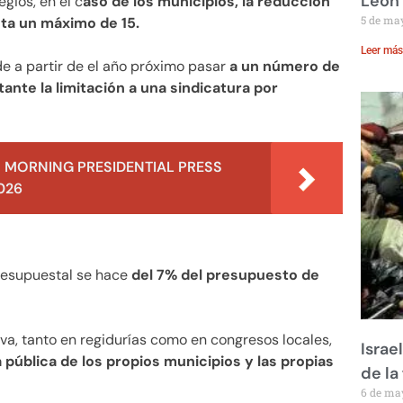
León
egios, en el c
aso de los municipios, la reducción
5 de ma
sta un máximo de 15.
Leer más
e a partir de el año próximo pasar
a un número de
ante la limitación a una sindicatura por
 MORNING PRESIDENTIAL PRESS
026
presupuestal se hace
del 7% del presupuesto de
iva, tanto en regidurías como en congresos locales,
Israe
 pública de los propios municipios y las propias
de la 
6 de ma