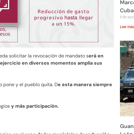
Marco
Cuba
5 de ma
Leer más
ueda solicitar la revocación de mandato s
erá en
e ejercicio en diversos momentos amplía sus
o pone y el pueblo quita. D
e esta manera siempre
egios
y más participación.
Guana