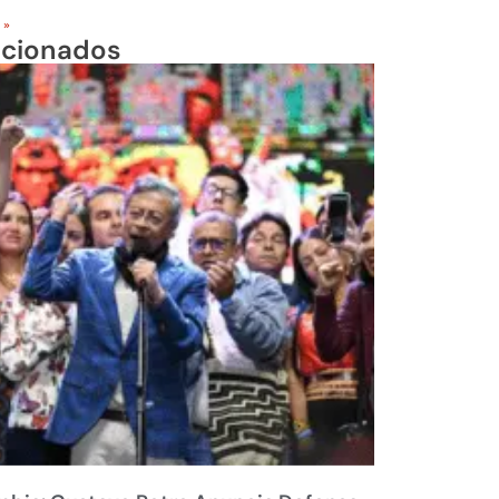
 »
acionados