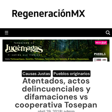
MÉXICO
POLÍTICA
MUNDO
☰
RegeneraciónMX
Sitio de noticias libre e independiente
CAMALEÓN
OPINIÓN
DEPORTES
ENGLISH SECTION
Causas Justas
,
Pueblos originarios
Atentados, actos
VIDEOS
delincuenciales y
difamaciones vs
cooperativa Tosepan
abril 29, 2018
|
admin