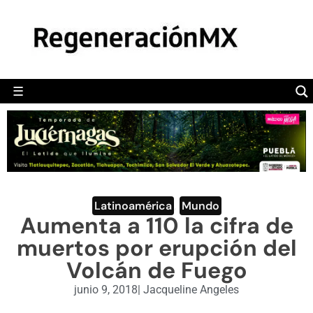
MÉXICO
POLÍTICA
MUNDO
☰
RegeneraciónMX
Sitio de noticias libre e independiente
CAMALEÓN
OPINIÓN
DEPORTES
ENGLISH SECTION
Latinoamérica
,
Mundo
Aumenta a 110 la cifra de
VIDEOS
muertos por erupción del
Volcán de Fuego
junio 9, 2018
|
Jacqueline Angeles