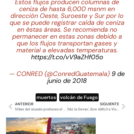
Estos flujos producen columnas de
ceniza de hasta 6,000 msnm en
dirección Oeste, Suroeste y Sur por lo
que se puede registrar caída de ceniza
en éstas áreas. Se recomienda no
permanecer en estas zonas debido a
que los flujos transportan gases y
material a elevadas temperaturas.
https://t.co/vV9aZHf05o
— CONRED (@ConredGuatemala)
9 de
junio de 2018
muertos
,
volcán de Fuego
ANTERIOR
SIGUIENTE
Urbes del mundo producen el 80% de la riqueza, pero demandan 75% de recursos naturales
‘Ahí la llevas’, dice AMLO a Vicente Fox por apoyar a Meade y Anaya