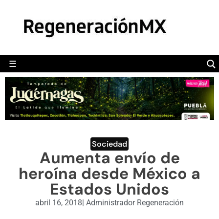
MÉXICO
POLÍTICA
MUNDO
☰
RegeneraciónMX
Sitio de noticias libre e independiente
CAMALEÓN
OPINIÓN
DEPORTES
ENGLISH SECTION
Sociedad
Aumenta envío de
VIDEOS
heroína desde México a
Estados Unidos
abril 16, 2018
|
Administrador Regeneración