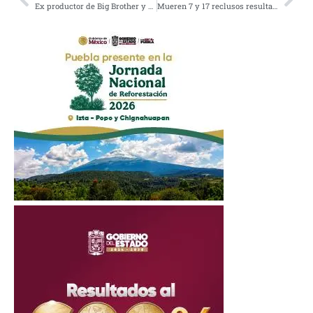
Ex productor de Big Brother y Mujeres Asesinas ahora es asesor de candidato priista en Chiapas
Mueren 7 y 17 reclusos resultan heridos tras una pelea en cárcel de EU