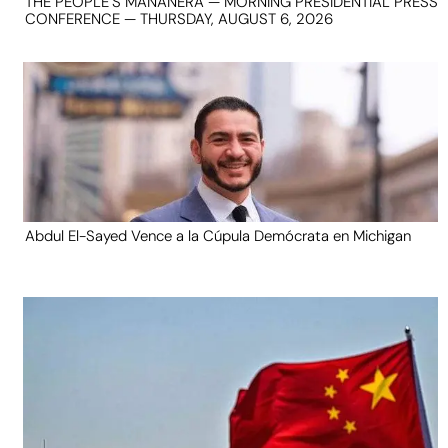
THE PEOPLE’S MAÑANERA — MORNING PRESIDENTIAL PRESS
CONFERENCE — THURSDAY, AUGUST 6, 2026
Abdul El-Sayed Vence a la Cúpula Demócrata en Michigan