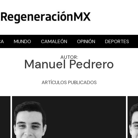
CA
MUNDO
CAMALEÓN
OPINIÓN
DEPORTES
RegeneraciónMX
Sitio de noticias libre e independiente
AUTOR:
Manuel Pedrero
ARTÍCULOS PUBLICADOS