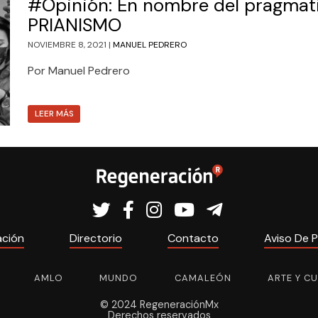
#Opinión: En nombre del pragmati
PRIANISMO
NOVIEMBRE 8, 2021 |
MANUEL PEDRERO
Por Manuel Pedrero
LEER MÁS
ación
Directorio
Contacto
Aviso De P
AMLO
MUNDO
CAMALEÓN
ARTE Y C
© 2024 RegeneraciónMx
Derechos reservados