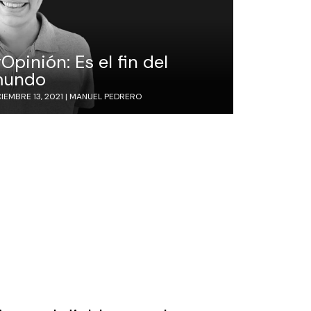
Opinión: Es el fin del
undo
IEMBRE 13, 2021 |
MANUEL PEDRERO