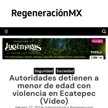
MÉXICO
POLÍTICA
MUNDO
☰
RegeneraciónMX
Sitio de noticias libre e independiente
CAMALEÓN
OPINIÓN
DEPORTES
ENGLISH SECTION
Seguridad
,
Sociedad
Autoridades detienen a
VIDEOS
menor de edad con
violencia en Ecatepec
(Video)
febrero 27, 2019
|
Administrador Regeneración