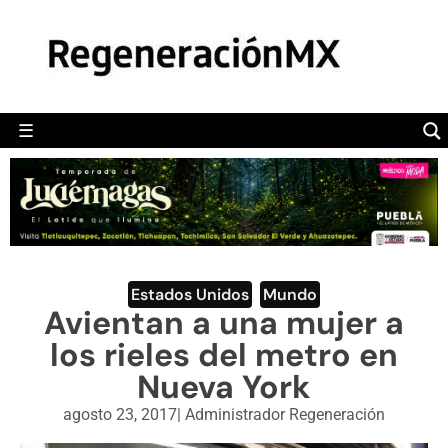
MÉXICO
POLÍTICA
MUNDO
☰
RegeneraciónMX
Sitio de noticias libre e independiente
CAMALEÓN
OPINIÓN
DEPORTES
ENGLISH SECTION
Estados Unidos
,
Mundo
Avientan a una mujer a
VIDEOS
los rieles del metro en
Nueva York
agosto 23, 2017
|
Administrador Regeneración