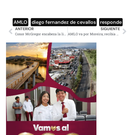
AMLO
,
diego fernandez de cevallos
,
responde
ANTERIOR
SIGUIENTE
Conor McGregor encabeza la lista de los deportistas mejor pagados del 2020
AMLO va por Moreira; recibía dinero de Alonso Ancira