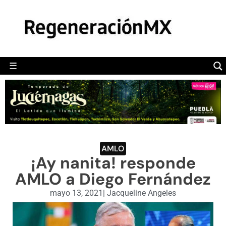
MÉXICO
POLÍTICA
MUNDO
☰
RegeneraciónMX
Sitio de noticias libre e independiente
CAMALEÓN
OPINIÓN
DEPORTES
ENGLISH SECTION
AMLO
¡Ay nanita! responde
VIDEOS
AMLO a Diego Fernández
mayo 13, 2021
|
Jacqueline Angeles