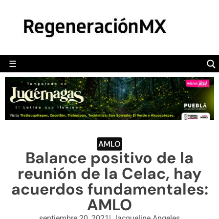
MÉXICO
POLÍTICA
MUNDO
☰
RegeneraciónMX
Sitio de noticias libre e independiente
CAMALEÓN
OPINIÓN
DEPORTES
ENGLISH SECTION
AMLO
Balance positivo de la
VIDEOS
reunión de la Celac, hay
acuerdos fundamentales:
AMLO
septiembre 20, 2021
|
Jacqueline Angeles