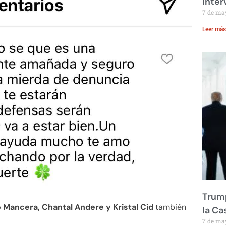
inte
7 de ma
Leer más
Trump
o Mancera, Chantal Andere y Kristal Cid
también
la Ca
7 de ma