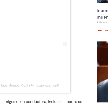
m
Incen
muer
7 de ma
Leer más
or Ines Gomez Mont (@inesgomezmont)
 amigos de la conductora, incluso su padre se