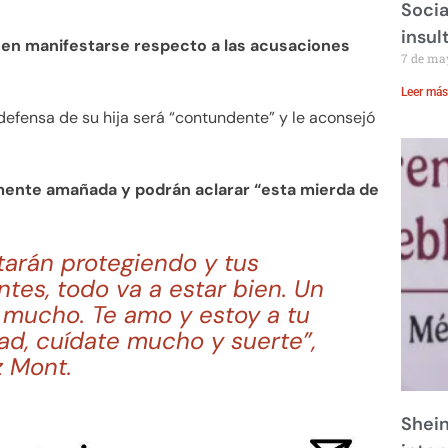
Socia
insul
en manifestarse respecto a las acusaciones
7 de ma
Leer más
 defensa de su hija será “contundente” y le aconsejó
mente amañada y podrán aclarar “esta mierda de
starán protegiendo y tus
tes, todo va a estar bien. Un
mucho. Te amo y estoy a tu
ad, cuídate mucho y suerte”,
 Mont.
Shei