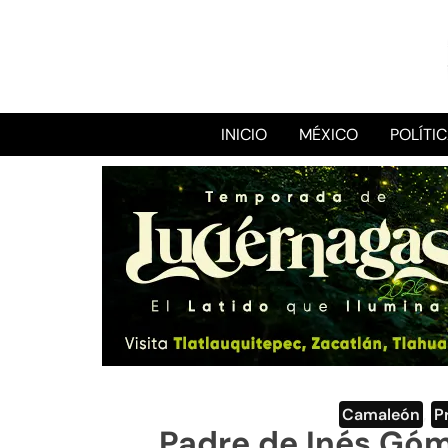
INICIO
MÉXICO
POLÍTI
Camaleón
,
P
Padre de Inés Gó