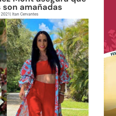
s son amañadas
, 2021
|
Itan Cervantes