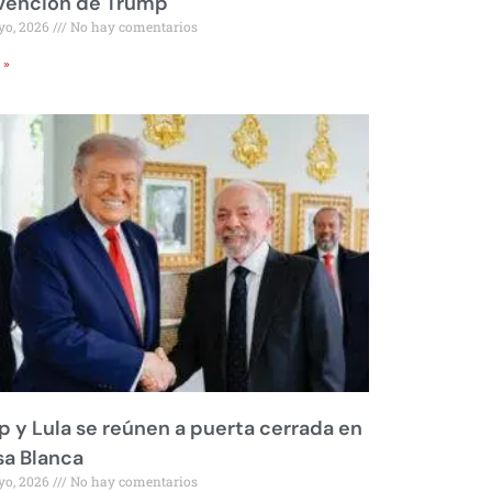
rvención de Trump
yo, 2026
No hay comentarios
 »
 y Lula se reúnen a puerta cerrada en
sa Blanca
yo, 2026
No hay comentarios