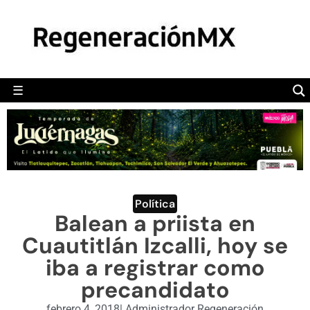
MÉXICO
POLÍTICA
MUNDO
☰
RegeneraciónMX
Sitio de noticias libre e independiente
CAMALEÓN
OPINIÓN
DEPORTES
ENGLISH SECTION
Política
Balean a priista en
VIDEOS
Cuautitlán Izcalli, hoy se
iba a registrar como
precandidato
febrero 4, 2018
|
Administrador Regeneración