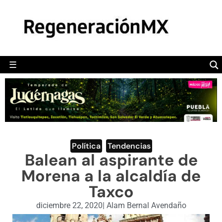
MÉXICO
POLÍTICA
MUNDO
☰
RegeneraciónMX
Sitio de noticias libre e independiente
CAMALEÓN
OPINIÓN
DEPORTES
ENGLISH SECTION
Política
,
Tendencias
Balean al aspirante de
VIDEOS
Morena a la alcaldía de
Taxco
diciembre 22, 2020
|
Alam Bernal Avendaño