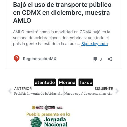
atentado
,
Morena
,
Taxco
ANTERIOR
SIGUIENTE
Prohibirán venta de bebidas alcohólicas durante Navidad y Año Nuevo en CDMX
‘Nueva cepa’ de coronavirus circulaba desde septiembre; la OMS descartó que fuera más peligrosa: Gatell