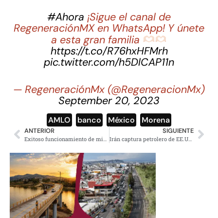
#Ahora
¡Sigue el canal de
RegeneraciónMX en WhatsApp! Y únete
a esta gran familia
https://t.co/R76hxHFMrh
pic.twitter.com/h5DlCAP11n
— RegeneraciónMx (@RegeneracionMx)
September 20, 2023
AMLO
,
banco
,
México
,
Morena
ANTERIOR
SIGUIENTE
Exitoso funcionamiento de misión COLMENA en el espacio profundo
Irán captura petrolero de EE.UU en las aguas del Mar de Omán