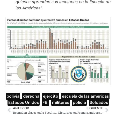
quienes aprenden sus lecciones en la Escuela de
las Américas”.
bolivia
,
derecha
,
ejército
,
escuela de las americas
,
Estados Unidos
,
FBI
,
militares
,
policía
,
Soldados
ANTERIOR
SIGUIENTE
Reanudan clases en la Facultad de Ciencias Políticas tras acuerdo
Disturbios en Francia, aniversario de chalecos amarillos