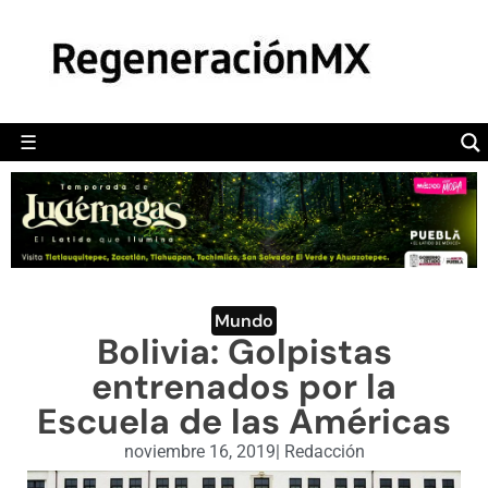
MÉXICO
POLÍTICA
MUNDO
☰
RegeneraciónMX
Sitio de noticias libre e independiente
CAMALEÓN
OPINIÓN
DEPORTES
ENGLISH SECTION
Mundo
Bolivia: Golpistas
VIDEOS
entrenados por la
Escuela de las Américas
noviembre 16, 2019
|
Redacción