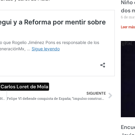
Niño 
dos 
6 de ma
Leer más
Carlos Loret de Mola
SIGUIENTE
Ninel Conde buscará desaparecer último libro de Anabel Hernández de tiendas
Felipe VI defiende conquista de España; “impulso construcciones y edificaciones”, dice
Encue