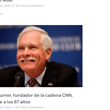
r Milei
yo, 2026
No hay comentarios
 »
urner, fundador de la cadena CNN,
 a los 87 años
yo, 2026
No hay comentarios