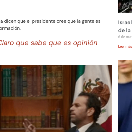
a dicen que el presidente cree que la gente es
Israe
formación.
de la 
6 de ma
 Claro que sabe que es opinión
Leer más