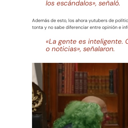
los escándalos», señaló.
Además de esto, los ahora yutubers de polític
tonta y no sabe diferenciar entre opinión e in
«La gente es inteligente.
o noticias», señalaron.