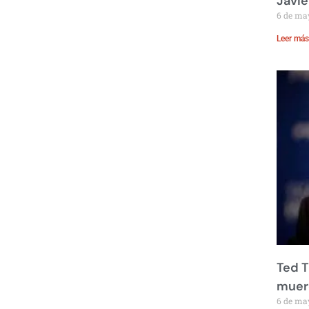
Javie
6 de ma
Leer más
Ted T
muere
6 de ma