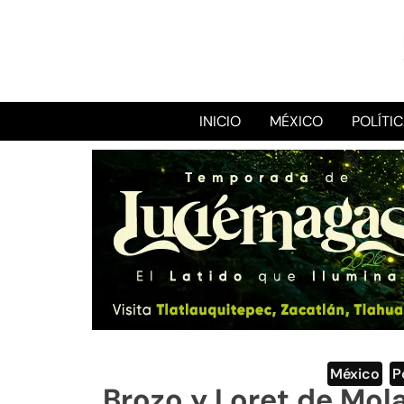
INICIO
MÉXICO
POLÍTI
México
,
P
Brozo y Loret de Mol