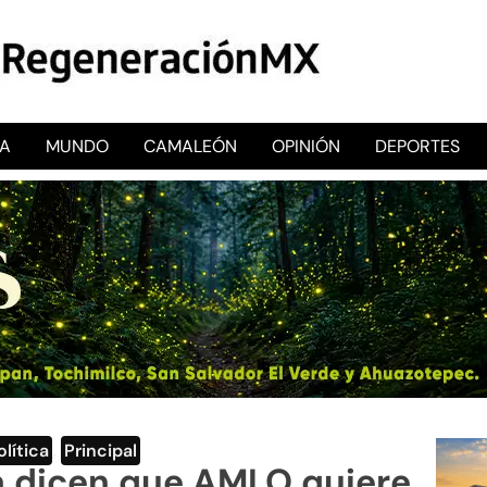
CA
MUNDO
CAMALEÓN
OPINIÓN
DEPORTES
RegeneraciónMX
Sitio de noticias libre e independiente
olítica
,
Principal
a dicen que AMLO quiere