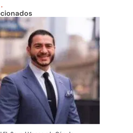
 »
acionados