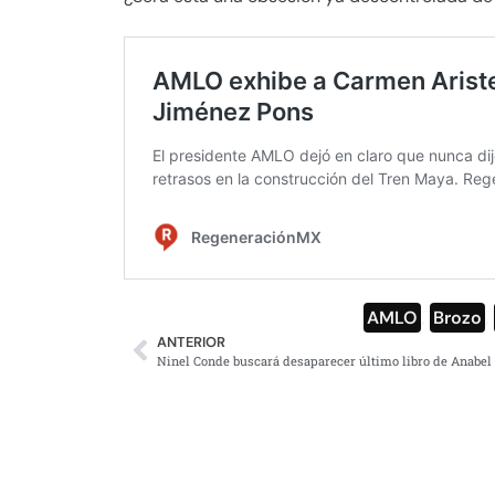
AMLO
,
Brozo
,
ANTERIOR